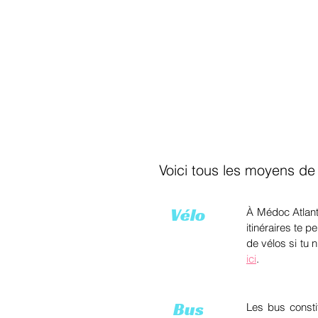
Esti'Emploi
Esti'Sai
Voici tous les moyens de t
Vélo
À Médoc Atl
an
itinéraires te 
de vélos si tu 
ici
.
Bus
Les bus consti