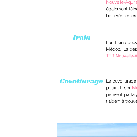
Nouvelle-Aquit
également tél
bien vérifier le
Train
Les trains peuv
Médoc. La dest
TER Nouvelle-A
Covoiturage
Le covoiturage 
peux utiliser
Mo
peuvent partag
t’aident à trouv